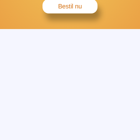
Bestil nu
Quick menu
s på at skabe robuste
r.
Forside
Om Idekassen
terialet, samt køber
Gratis materiale
fremgå.
Abonnement
er dele deraf er tilladt,
Betingelser
s aftale med Tekst &
Cookie- & Privatlivspolitik
ne i aftalen med Tekst &
e med Idekassen ApS.