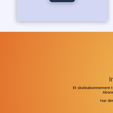
I
Et skoleabonnement te
Abonn
Har din