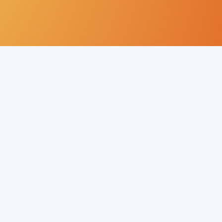
Kontakt
Idekassen ApS
Bakkevej 3
4800 Nykøbing F.
CVR: 36974567
Telefon:
20 12 89 99
Mail:
kontakt@idekassen.dk