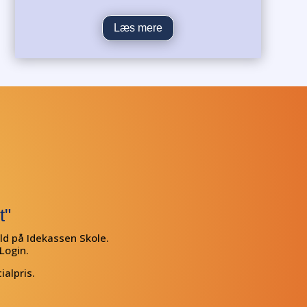
Læs mere
t"
ld på Idekassen Skole.
Login.
ialpris.