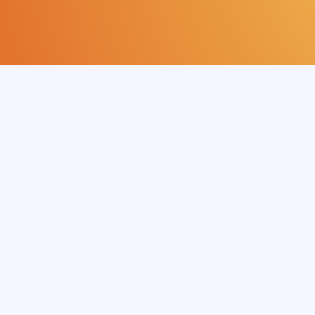
Idekassen er et lille digitalt forlag med foku
og livsduelige børn i gode børnefællesskabe
Idekassen udvikler selv tekst og illustrationer til ma
billeder. Hvis der er brugt ekstern illustrator vil det 
Kopiering - analogt og digitalt - af dette materiale ell
forudsat at det sker i overensstemmelse med skolen
Node. Kopiering, der går
ud over begrænsningsregler
Node, kan alene finde sted efter forudgående aftal