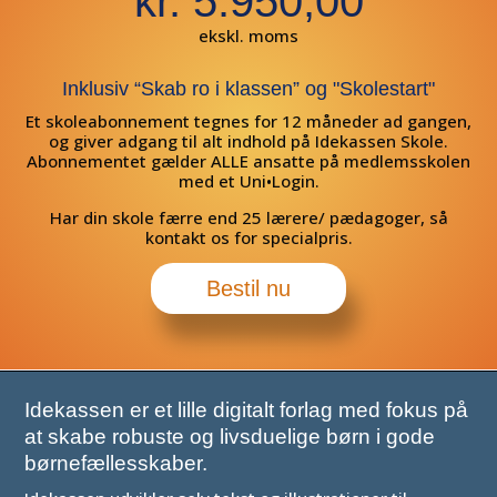
kr. 5.950,00
ekskl. moms
Inklusiv “Skab ro i klassen” og "Skolestart"
Et skoleabonnement tegnes for 12 måneder ad gangen,
og giver adgang til alt indhold på Idekassen Skole.
Abonnementet gælder ALLE ansatte på medlemsskolen
med et Uni•Login.
Har din skole færre end 25 lærere/ pædagoger, så
kontakt os for specialpris.
Bestil nu
Idekassen er et lille digitalt forlag med fokus på
at skabe robuste og livsduelige børn i gode
børnefællesskaber.