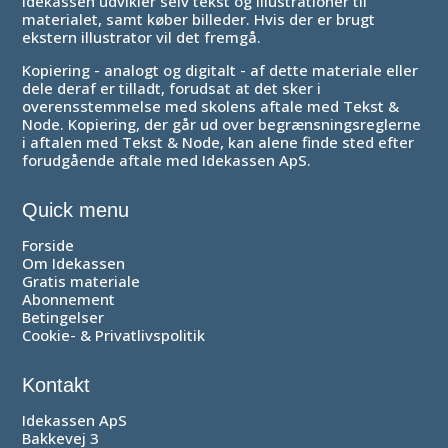
Idekassen udvikler selv tekst og illustrationer til
materialet, samt køber billeder. Hvis der er brugt
ekstern illustrator vil det fremgå.
Kopiering - analogt og digitalt - af dette materiale eller
dele deraf er tilladt, forudsat at det sker i
overensstemmelse med skolens aftale med Tekst &
Node. Kopiering, der går
ud over begrænsningsreglerne
i aftalen med Tekst & Node, kan alene finde sted efter
forudgående aftale med Idekassen ApS.
Quick menu
Forside
Om Idekassen
Gratis materiale
Abonnement
Betingelser
Cookie- & Privatlivspolitik
Kontakt
Idekassen ApS
Bakkevej 3